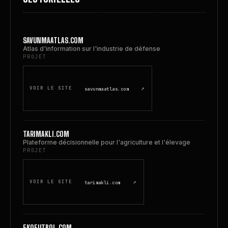
SAVUNMAATLAS.COM
Atlas d'information sur l'industrie de défense
PROJET
↗
VOIR LE SITE
savunmaatlas.com
TARIMAKLI.COM
Plateforme décisionnelle pour l'agriculture et l'élevage
PROJET
↗
VOIR LE SITE
tarimakli.com
EKOFUTBOL.COM