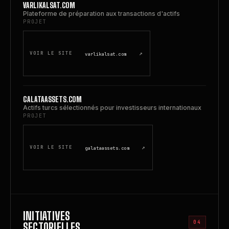
VARLIKALSAT.COM
Plateforme de préparation aux transactions d'actifs
PROJET
↗
VOIR LE SITE
varlikalsat.com
GALATAASSETS.COM
Actifs turcs sélectionnés pour investisseurs internationaux
PROJET
↗
VOIR LE SITE
galataassets.com
INITIATIVES
04
SECTORIELLES