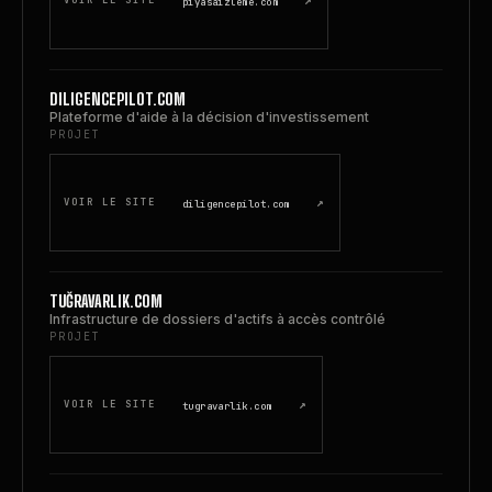
↗
VOIR LE SITE
piyasaizleme.com
DILIGENCEPILOT.COM
Plateforme d'aide à la décision d'investissement
PROJET
↗
VOIR LE SITE
diligencepilot.com
TUĞRAVARLIK.COM
Infrastructure de dossiers d'actifs à accès contrôlé
PROJET
↗
VOIR LE SITE
tugravarlik.com