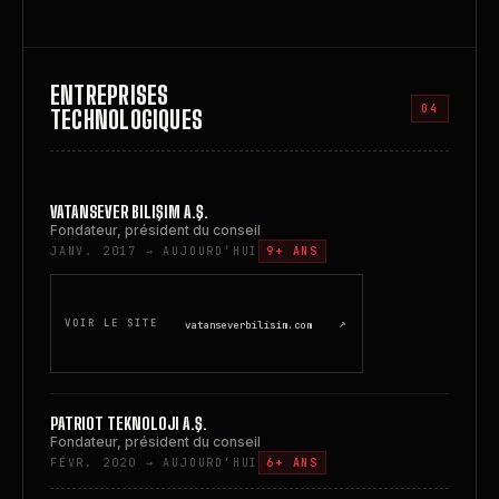
ENTREPRISES
04
TECHNOLOGIQUES
VATANSEVER BILIŞIM A.Ş.
Fondateur, président du conseil
JANV. 2017 → AUJOURD’HUI
9+ ANS
↗
VOIR LE SITE
vatanseverbilisim.com
PATRIOT TEKNOLOJI A.Ş.
Fondateur, président du conseil
FÉVR. 2020 → AUJOURD’HUI
6+ ANS