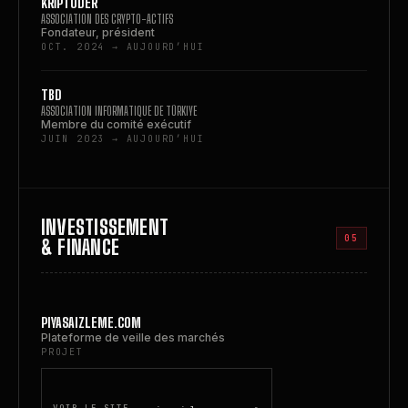
KRİPTODER
ASSOCIATION DES CRYPTO-ACTIFS
Fondateur, président
OCT. 2024 → AUJOURD’HUI
TBD
ASSOCIATION INFORMATIQUE DE TÜRKIYE
Membre du comité exécutif
JUIN 2023 → AUJOURD’HUI
INVESTISSEMENT
05
& FINANCE
PIYASAIZLEME.COM
Plateforme de veille des marchés
PROJET