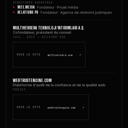
STRUCTURES ASSOCIÉES
W2E.MEDIA
· Fondateur · Projet média
RELATIONS PR
· Fondateur · Agence de relations publiques
MULTIVERSERA TEKNOLOJI YATIRIMLARI A.Ş.
Cofondateur, président du conseil
JUIL. 2022 → AUJOURD’HUI
↗
VOIR LE SITE
multiversera.com
WEBTRUSTENGINE.COM
Plateforme d'audit de la confiance et de la qualité web
PROJET
↗
VOIR LE SITE
webtrustengine.com