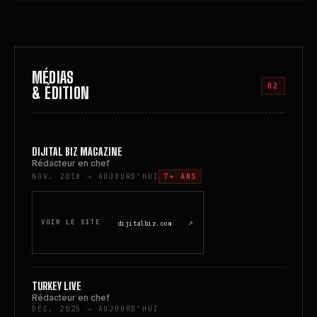
MÉDIAS
02
& ÉDITION
DIJITAL BIZ
MAGAZINE
Rédacteur en chef
NOV. 2018 → AUJOURD’HUI
7+ ANS
↗
VOIR LE SITE
dijitalbiz.com
TURKEY LIVE
Rédacteur en chef
DÉC. 2025 → AUJOURD’HUI