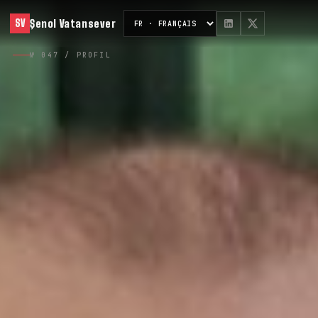
Şenol Vatansever
SV
№ 047 / PROFIL